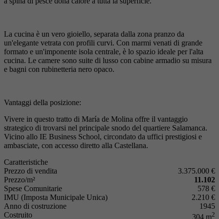
a spina di pesce dona calore a tutta la superficie.
La cucina è un vero gioiello, separata dalla zona pranzo da
un'elegante vetrata con profili curvi. Con marmi venati di grande
formato e un'imponente isola centrale, è lo spazio ideale per l'alta
cucina. Le camere sono suite di lusso con cabine armadio su misura
e bagni con rubinetteria nero opaco.
Vantaggi della posizione:
Vivere in questo tratto di María de Molina offre il vantaggio
strategico di trovarsi nel principale snodo del quartiere Salamanca.
Vicino allo IE Business School, circondato da uffici prestigiosi e
ambasciate, con accesso diretto alla Castellana.
Caratteristiche
Prezzo di vendita
3.375.000 €
Prezzo/m²
11.102
Spese Comunitarie
578 €
IMU (Imposta Municipale Unica)
2.210 €
Anno di costruzione
1945
Costruito
2
304 m