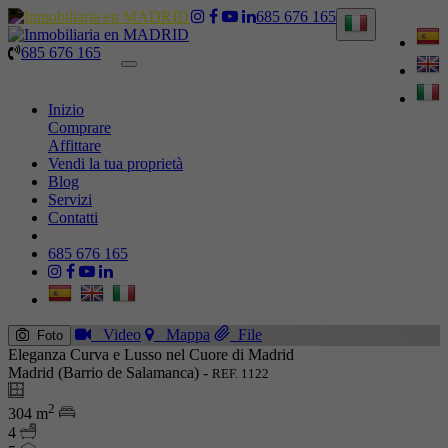
685 676 165
685 676 165
Toggle
navigation
Inizio
Comprare
Affittare
Vendi la tua proprietà
Blog
Servizi
Contatti
685 676 165
Video
Mappa
File
Foto
Eleganza Curva e Lusso nel Cuore di Madrid
Madrid (Barrio de Salamanca) -
REF. 1122
2
304 m
4