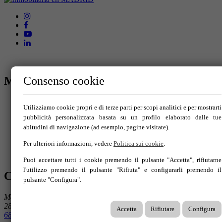
MENÙ
Consenso cookie
Inizio
Utilizziamo cookie propri e di terze parti per scopi analitici e per mostrarti
Comprare
pubblicità personalizzata basata su un profilo elaborato dalle tue
Affittare
abitudini di navigazione (ad esempio, pagine visitate).
Vendi la tua proprietà
Blog
Per ulteriori informazioni, vedere
Politica sui cookie
.
Servizi
Contatti
Puoi accettare tutti i cookie premendo il pulsante "Accetta", rifiutarne
l'utilizzo premendo il pulsante "Rifiuta" e configurarli premendo il
CONTATTACI
pulsante "Configura".
María de Molina 54
28006 MADRID
Accetta
Rifiutare
Configura
685 676 165