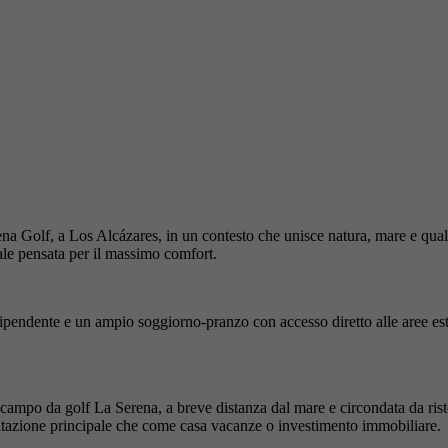
erena Golf, a Los Alcázares, in un contesto che unisce natura, mare e quali
ale pensata per il massimo comfort.
ipendente e un ampio soggiorno-pranzo con accesso diretto alle aree este
campo da golf La Serena, a breve distanza dal mare e circondata da ristor
bitazione principale che come casa vacanze o investimento immobiliare.