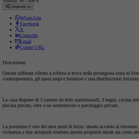
vendita:
467.000 €
Condividi su
WhatsApp
Facebook
X
LinkedIn
Email
Copiar URL
Descrizione
Questa raffinata villetta a schiera si trova nella prestigiosa zona di S
contemporaneo, gli spazi ampi e luminosi e una distribuzione funzion
La casa dispone di 3 camere da letto matrimoniali, 3 bagni, cucina ind
piscina privata, oltre a un seminterrato e parcheggio privato.
La posizione è uno dei suoi punti di forza: situata accanto al rinomato 
vicinanza a due aeroporti rendono questa proprietà ideale sia come a