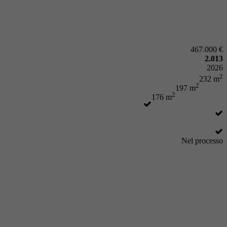
467.000 €
2.013
2026
2
232 m
2
197 m
2
176 m
Nel processo